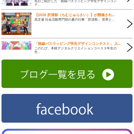
先日ご紹介した「路線バスラッピング学生デザインコン
テ...
【2026 肝清祭（ちむじゅらさい）】が開催され...
高文連 社会活動専門部の夏の行事「肝清祭」 世界と...
「路線バスラッピング学生デザインコンテスト」 入...
このたび、本校デジタルクリエイションコース３年生の
生...