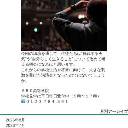
今回の講演を通して、生徒たちは“挑戦する勇
気”や“自分らしく生きること”について改めて考
える機会になればと思います。
これからの学校生活や将来に向けて、大きな刺
激を受けた講演会となったのではないでしょう
か。
ＫＢＣ高等学院
学校見学は平日毎日受付中（９時〜１７時）
０１２０-７８４-３６１
月別アーカイブ
2026年8月
2026年7月