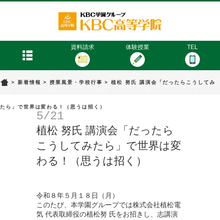
KBC高等学院
menu
資料請求
体験授業
TEL
>
新着情報
>
授業風景・学校行事
>
植松 努氏 講演会「だったらこうしてみ
たら」で世界は変わる！（思うは招く）
5/21
植松 努氏 講演会「だったら
こうしてみたら」で世界は変
わる！（思うは招く）
令和８年５月１８日（月）
このたび、本学園グループでは株式会社植松電
気 代表取締役の植松努 氏をお招きし、志講演