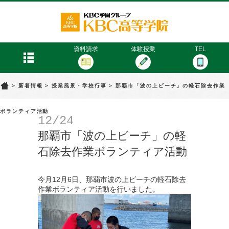
KBC高等学院
menu
資料請求
体験授業
TEL
>
新着情報
>
授業風景・学校行事
>
那覇市「波の上ビーチ」の軽石除去作業
ボランティア活動
12/24
那覇市「波の上ビーチ」の軽
石除去作業ボランティア活動
今月12月6日、那覇市波の上ビーチの軽石除去
作業ボランティア活動を行いました。