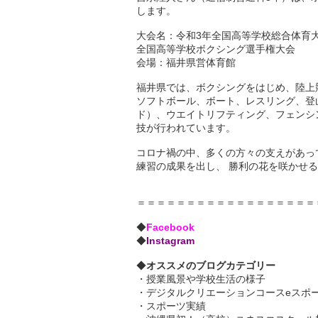
します。
大会名：令和3年全国高等学校総合体育大会
全国高等学校ボクシング選手権大会
会場：福井県営体育館
福井県では、ボクシングをはじめ、陸上
ソフトボール、ボート、レスリング、登
ド）、ウエイトリフティング、フェンシ
技が行われています。
コロナ禍の中、多くの方々の支えがあっ
練習の成果を出し、 勝利の花を咲かせ
＝＝＝＝＝＝＝＝＝＝＝＝＝＝＝＝＝＝
◆
Facebook
◆
Instagram
◆
オススメのブログカテゴリー
・
授業風景や学校生活の様子
・
デジタルクリエーションコースeスポ
・
スポーツ実績