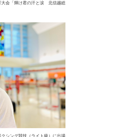
育大会「輝け君の汗と涙 北信越総
ボクシング競技（ライト級）に出場