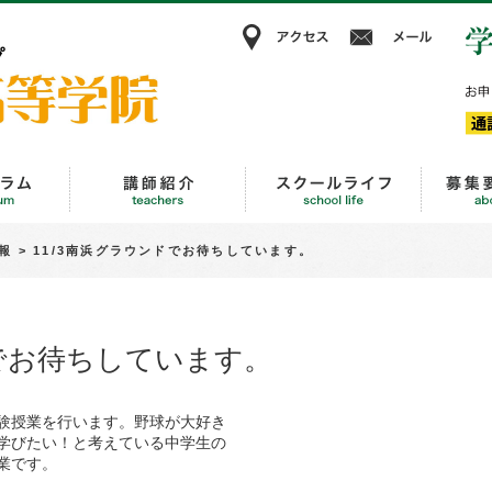
アクセス
メー
KBC高等学院
進路・キャリア教育
講師紹介
スクール
報
>
11/3南浜グラウンドでお待ちしています。
ドでお待ちしています。
験授業を行います。野球が大好き
学びたい！と考えている中学生の
業です。