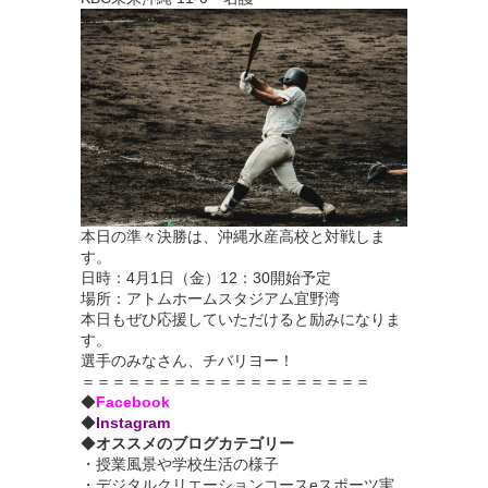
本日の準々決勝は、沖縄水産高校と対戦しま
す。
日時：4月1日（金）12：30開始予定
場所：アトムホームスタジアム宜野湾
本日もぜひ応援していただけると励みになりま
す。
選手のみなさん、チバリヨー！
＝＝＝＝＝＝＝＝＝＝＝＝＝＝＝＝＝＝＝
◆
Facebook
◆
Instagram
◆
オススメのブログカテゴリー
・
授業風景や学校生活の様子
・
デジタルクリエーションコースeスポーツ実