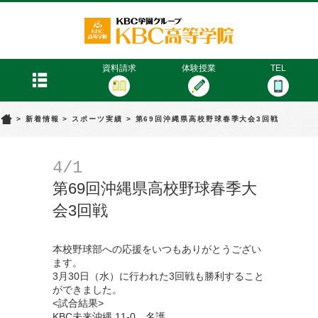
KBC高等学院
menu
資料請求
体験授業
TEL
>
新着情報
>
スポーツ実績
>
第69回沖縄県高校野球春季大会3回戦
4/1
第69回沖縄県高校野球春季大
会3回戦
本校野球部への応援をいつもありがとうござい
ます。
3月30日（水）に行われた3回戦も勝利すること
ができました。
<試合結果>
KBC未来沖縄 11-0 名護