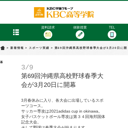
KBC高等学院
menu
資料請求
体験授業
TEL
>
新着情報
>
スポーツ実績
>
第69回沖縄県高校野球春季大会が3月20日に開
幕
3/9
第69回沖縄県高校野球春季大
会が3月20日に開幕
3月春休みに入り、各大会に出場しているスポ
ーツコース。
サッカー専攻は2021adidas cup in okinawa。
女子バスケットボール専攻は第３４回海邦国体
記念大会。
そして野球は春季大会が始まります。