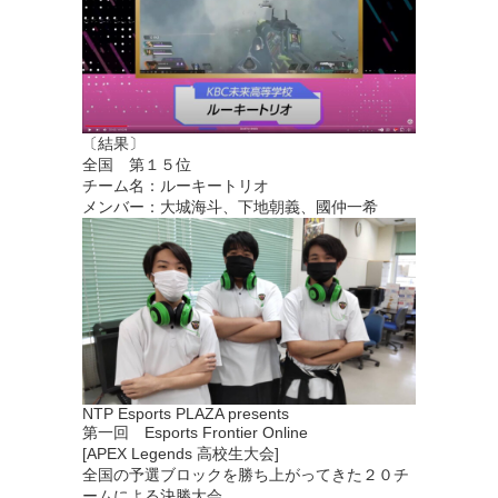
〔結果〕
全国 第１５位
チーム名：ルーキートリオ
メンバー：大城海斗、下地朝義、國仲一希
NTP Esports PLAZA presents
第一回 Esports Frontier Online
[APEX Legends 高校生大会]
全国の予選ブロックを勝ち上がってきた２０チ
ームによる決勝大会、