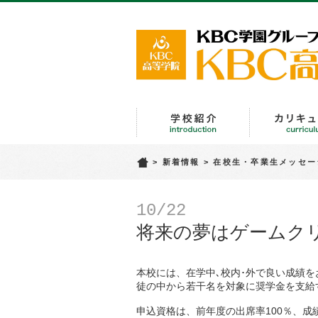
学校紹介
>
新着情報
>
在校生・卒業生メッセー
10/22
将来の夢はゲームク
本校には、在学中､校内･外で良い成績を
徒の中から若干名を対象に奨学金を支給
申込資格は、前年度の出席率100％、成