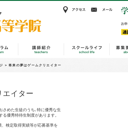
アクセス
メー
KBC高等学院
進路・キャリア教育
講師紹介
スクール
ジ
>
将来の夢はゲームクリエイター
リエイター
おさめた生徒のうち､特に優秀な生
する優秀特待生制度があります。
績、検定取得実績等が応募基準を