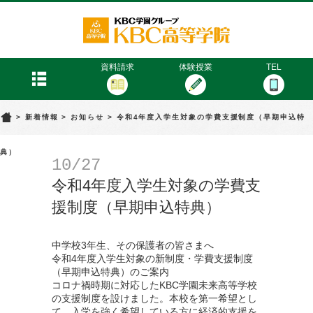
KBC高等学院
menu
資料請求
体験授業
TEL
>
新着情報
>
お知らせ
>
令和4年度入学生対象の学費支援制度（早期申込特
典）
10/27
令和4年度入学生対象の学費支
援制度（早期申込特典）
中学校3年生、その保護者の皆さまへ
令和4年度入学生対象の新制度・学費支援制度
（早期申込特典）のご案内
コロナ禍時期に対応したKBC学園未来高等学校
の支援制度を設けました。本校を第一希望とし
て、入学を強く希望している方に経済的支援を