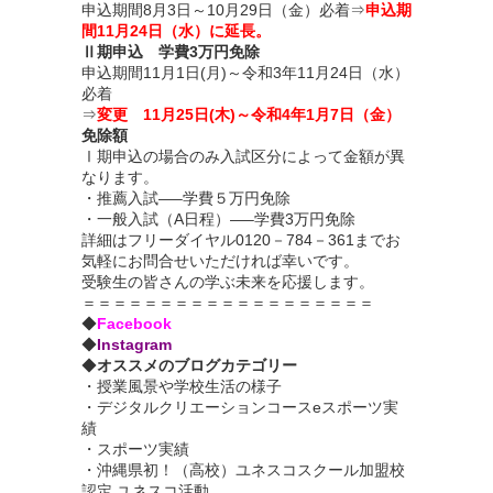
申込期間8月3日～10月29日（金）必着⇒
申込期
間11月24日（水）に延長。
Ⅱ期申込 学費3万円免除
申込期間11月1日(月)～令和3年11月24日（水）
必着
⇒
変更 11月25日(木)～令和4年1月7日（金）
免除額
Ⅰ期申込の場合のみ入試区分によって金額が異
なります。
・推薦入試—–学費５万円免除
・一般入試（A日程）—–学費3万円免除
詳細はフリーダイヤル0120－784－361までお
気軽にお問合せいただければ幸いです。
受験生の皆さんの学ぶ未来を応援します。
＝＝＝＝＝＝＝＝＝＝＝＝＝＝＝＝＝＝＝
◆
Facebook
◆
Instagram
◆
オススメのブログカテゴリー
・
授業風景や学校生活の様子
・
デジタルクリエーションコースeスポーツ実
績
・
スポーツ実績
・沖縄県初！（高校）ユネスコスクール加盟校
認定 ユネスコ活動