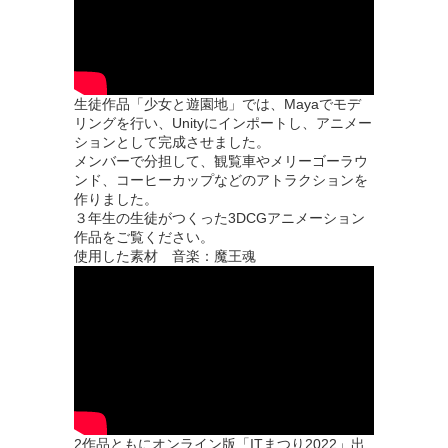
生徒作品「少女と遊園地」では、Mayaでモデ
リングを行い、Unityにインポートし、アニメー
ションとして完成させました。
メンバーで分担して、観覧車やメリーゴーラウ
ンド、コーヒーカップなどのアトラクションを
作りました。
３年生の生徒がつくった3DCGアニメーション
作品をご覧ください。
使用した素材 音楽：魔王魂
2作品ともにオンライン版「ITまつり2022」出